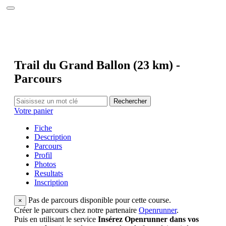
Accueil
Le site
Calendrier 2026
Photos
Interviews
Réalisations
Trail du Grand Ballon (23 km) -
Partenaires
Parcours
Annuaire
Contact
Rechercher
Votre panier
Fiche
Description
Parcours
Profil
Photos
Resultats
Inscription
Pas de parcours disponible pour cette course.
×
Créer le parcours chez notre partenaire
Openrunner
.
Puis en utilisant le service
Insérez Openrunner dans vos