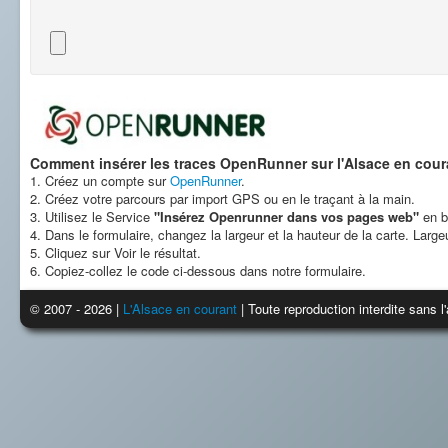
Comment insérer les traces OpenRunner sur l'Alsace en cour
1. Créez un compte sur
OpenRunner
.
2. Créez votre parcours par import GPS ou en le traçant à la main.
3. Utilisez le Service
"Insérez Openrunner dans vos pages web"
en b
4. Dans le formulaire, changez la largeur et la hauteur de la carte. Larg
5. Cliquez sur Voir le résultat.
6. Copiez-collez le code ci-dessous dans notre formulaire.
© 2007 - 2026 |
L'Alsace en courant
| Toute reproduction interdite sans 