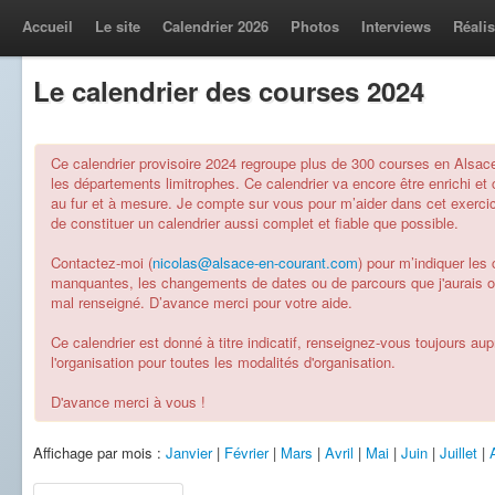
Accueil
Le site
Calendrier 2026
Photos
Interviews
Réalis
Le calendrier des courses 2024
Ce calendrier provisoire 2024 regroupe plus de 300 courses en Alsac
les départements limitrophes. Ce calendrier va encore être enrichi et 
au fur et à mesure. Je compte sur vous pour m’aider dans cet exercic
de constituer un calendrier aussi complet et fiable que possible.
Contactez-moi (
nicolas@alsace-en-courant.com
) pour m’indiquer les
manquantes, les changements de dates ou de parcours que j'aurais 
mal renseigné. D’avance merci pour votre aide.
Ce calendrier est donné à titre indicatif, renseignez-vous toujours au
l'organisation pour toutes les modalités d'organisation.
D'avance merci à vous !
Affichage par mois :
Janvier
|
Février
|
Mars
|
Avril
|
Mai
|
Juin
|
Juillet
|