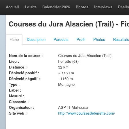
Accueil
Le site
Calendrier 2026
Photos
Interviews
Réalis
Courses du Jura Alsacien (Trail) - Fi
Fiche
Description
Parcours
Profil
Photos
Resultats
Nom de la course :
Courses du Jura Alsacien (Trail)
Lieu :
Ferrette (68)
Distance :
32 km
Dénivelé positif :
+ 1160 m
Dénivelé négatif :
- 1160 m
Type :
Montagne
Label :
Mesuré :
Classante :
Organisateur :
ASPTT Mulhouse
Site web :
http://www.coursesdeferrette.com/