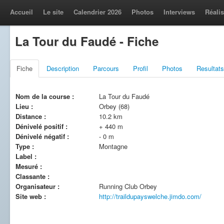
Accueil
Le site
Calendrier 2026
Photos
Interviews
Réalis
La Tour du Faudé - Fiche
Fiche
Description
Parcours
Profil
Photos
Resultats
Nom de la course :
La Tour du Faudé
Lieu :
Orbey (68)
Distance :
10.2 km
Dénivelé positif :
+ 440 m
Dénivelé négatif :
- 0 m
Type :
Montagne
Label :
Mesuré :
Classante :
Organisateur :
Running Club Orbey
Site web :
http://traildupayswelche.jimdo.com/