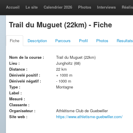
Accueil
Le site
Calendrier 2026
Photos
Interviews
Réalis
Trail du Muguet (22km) - Fiche
Fiche
Description
Parcours
Profil
Photos
Resultats
Nom de la course :
Trail du Muguet (22km)
Lieu :
Jungholtz (68)
Distance :
22 km
Dénivelé positif :
+ 1000 m
Dénivelé négatif :
- 1000 m
Type :
Montagne
Label :
Mesuré :
Classante :
Organisateur :
Athlétisme Club de Guebwiller
Site web :
https://www.athletisme-guebwiller.com/