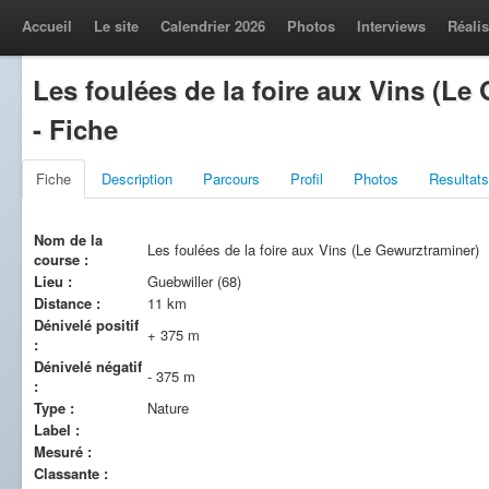
Accueil
Le site
Calendrier 2026
Photos
Interviews
Réalis
Les foulées de la foire aux Vins (Le
- Fiche
Fiche
Description
Parcours
Profil
Photos
Resultats
Nom de la
Les foulées de la foire aux Vins (Le Gewurztraminer)
course :
Lieu :
Guebwiller (68)
Distance :
11 km
Dénivelé positif
+ 375 m
:
Dénivelé négatif
- 375 m
:
Type :
Nature
Label :
Mesuré :
Classante :