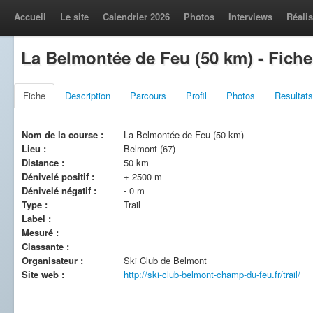
Accueil
Le site
Calendrier 2026
Photos
Interviews
Réalis
La Belmontée de Feu (50 km) - Fiche
Fiche
Description
Parcours
Profil
Photos
Resultats
Nom de la course :
La Belmontée de Feu (50 km)
Lieu :
Belmont (67)
Distance :
50 km
Dénivelé positif :
+ 2500 m
Dénivelé négatif :
- 0 m
Type :
Trail
Label :
Mesuré :
Classante :
Organisateur :
Ski Club de Belmont
Site web :
http://ski-club-belmont-champ-du-feu.fr/trail/