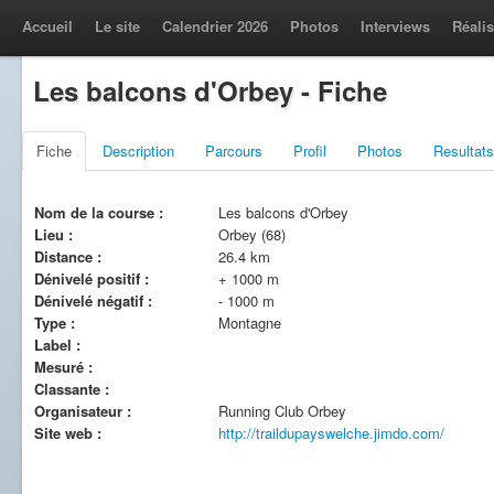
Accueil
Le site
Calendrier 2026
Photos
Interviews
Réalis
Les balcons d'Orbey - Fiche
Fiche
Description
Parcours
Profil
Photos
Resultats
Nom de la course :
Les balcons d'Orbey
Lieu :
Orbey (68)
Distance :
26.4 km
Dénivelé positif :
+ 1000 m
Dénivelé négatif :
- 1000 m
Type :
Montagne
Label :
Mesuré :
Classante :
Organisateur :
Running Club Orbey
Site web :
http://traildupayswelche.jimdo.com/