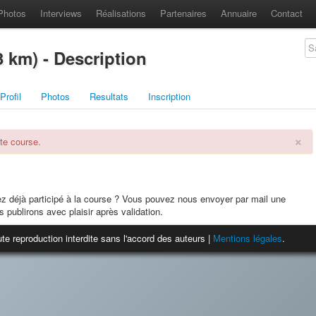
Photos
Interviews
Réalisations
Partenaires
Annuaire
Contact
3 km) - Description
Profil
Photos
Resultats
Inscription
×
te course.
ez déjà participé à la course ? Vous pouvez nous envoyer par mail une
s publirons avec plaisir après validation.
te reproduction interdite sans l'accord des auteurs |
Mentions légales
.