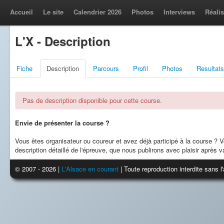
Accueil
Le site
Calendrier 2026
Photos
Interviews
Réalis
L'X - Description
Fiche
Description
Parcours
Profil
Photos
Resultats
Pas de description disponible pour cette course.
Envie de présenter la course ?
Vous êtes organisateur ou coureur et avez déjà participé à la course ?
description détaillé de l'épreuve, que nous publirons avec plaisir après va
© 2007 - 2026 |
L'Alsace en courant
| Toute reproduction interdite sans 