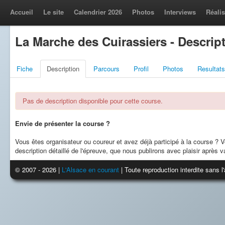
Accueil
Le site
Calendrier 2026
Photos
Interviews
Réalis
La Marche des Cuirassiers - Descrip
Fiche
Description
Parcours
Profil
Photos
Resultats
Pas de description disponible pour cette course.
Envie de présenter la course ?
Vous êtes organisateur ou coureur et avez déjà participé à la course ?
description détaillé de l'épreuve, que nous publirons avec plaisir après va
© 2007 - 2026 |
L'Alsace en courant
| Toute reproduction interdite sans 