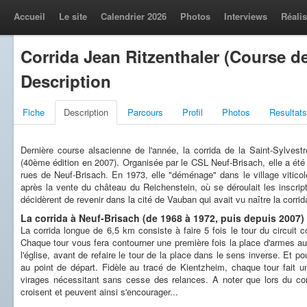
Accueil
Le site
Calendrier 2026
Photos
Interviews
Réalis
Corrida Jean Ritzenthaler (Course de
Description
Fiche
Description
Parcours
Profil
Photos
Resultats
Dernière course alsacienne de l'année, la corrida de la Saint-Sylvestr
(40ème édition en 2007). Organisée par le CSL Neuf-Brisach, elle a été
rues de Neuf-Brisach. En 1973, elle "déménage" dans le village vitic
après la vente du château du Reichenstein, où se déroulait les inscript
décidèrent de revenir dans la cité de Vauban qui avait vu naître la corrid
La corrida à Neuf-Brisach (de 1968 à 1972, puis depuis 2007)
La corrida longue de 6,5 km consiste à faire 5 fois le tour du circuit 
Chaque tour vous fera contourner une première fois la place d'armes au c
l'église, avant de refaire le tour de la place dans le sens inverse. Et po
au point de départ. Fidèle au tracé de Kientzheim, chaque tour fait 
virages nécessitant sans cesse des relances. A noter que lors du co
croisent et peuvent ainsi s'encourager...