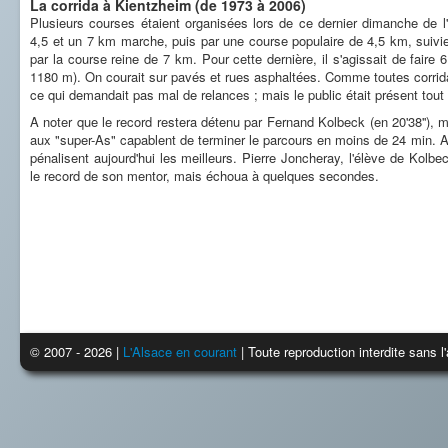
La corrida à Kientzheim (de 1973 à 2006)
Plusieurs courses étaient organisées lors de ce dernier dimanche de
4,5 et un 7 km marche, puis par une course populaire de 4,5 km, suivie
par la course reine de 7 km. Pour cette dernière, il s'agissait de fair
1180 m). On courait sur pavés et rues asphaltées. Comme toutes corridas
ce qui demandait pas mal de relances ; mais le public était présent tout 
A noter que le record restera détenu par Fernand Kolbeck (en 20'38''), m
aux "super-As" capablent de terminer le parcours en moins de 24 min. Ai
pénalisent aujourd'hui les meilleurs. Pierre Joncheray, l'élève de Kolbec
le record de son mentor, mais échoua à quelques secondes.
© 2007 - 2026 |
L'Alsace en courant
| Toute reproduction interdite sans 