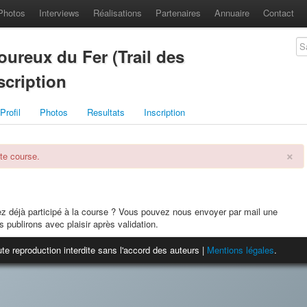
Photos
Interviews
Réalisations
Partenaires
Annuaire
Contact
ureux du Fer (Trail des
scription
Profil
Photos
Resultats
Inscription
×
te course.
ez déjà participé à la course ? Vous pouvez nous envoyer par mail une
s publirons avec plaisir après validation.
te reproduction interdite sans l'accord des auteurs |
Mentions légales
.