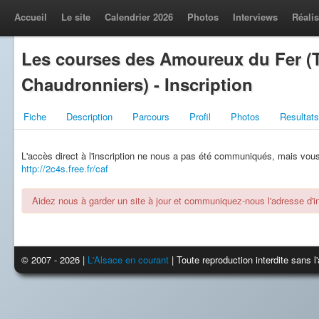
Accueil
Le site
Calendrier 2026
Photos
Interviews
Réalis
Les courses des Amoureux du Fer (T
Chaudronniers) - Inscription
Fiche
Description
Parcours
Profil
Photos
Resultats
L'accès direct à l'inscription ne nous a pas été communiqués, mais vous l
http://2c4s.free.fr/caf
Aidez nous à garder un site à jour et communiquez-nous l'adresse d'ins
© 2007 - 2026 |
L'Alsace en courant
| Toute reproduction interdite sans 