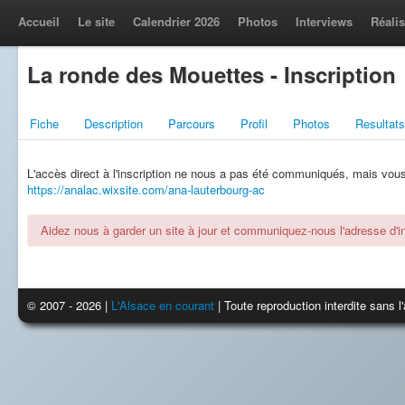
Accueil
Le site
Calendrier 2026
Photos
Interviews
Réalis
La ronde des Mouettes - Inscription
Fiche
Description
Parcours
Profil
Photos
Resultats
L'accès direct à l'inscription ne nous a pas été communiqués, mais vous l
https://analac.wixsite.com/ana-lauterbourg-ac
Aidez nous à garder un site à jour et communiquez-nous l'adresse d'ins
© 2007 - 2026 |
L'Alsace en courant
| Toute reproduction interdite sans 