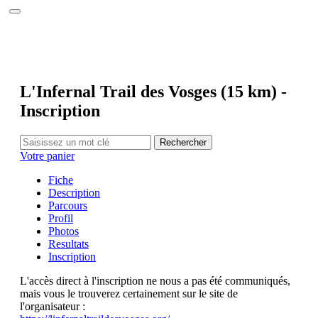
Accueil
Le site
Calendrier 2026
Photos
Interviews
Réalisations
L'Infernal Trail des Vosges (15 km) -
Partenaires
Inscription
Annuaire
Contact
Rechercher
Votre panier
Fiche
Description
Parcours
Profil
Photos
Resultats
Inscription
L'accès direct à l'inscription ne nous a pas été communiqués,
mais vous le trouverez certainement sur le site de
l'organisateur :