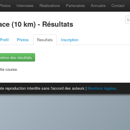
Photos
Interviews
Réalisations
Partenaires
Annuaire
Contact
ace (10 km) - Résultats
Profil
Photos
Resultats
Inscription
-même des résultats
tte course.
te reproduction interdite sans l'accord des auteurs |
Mentions légales
.