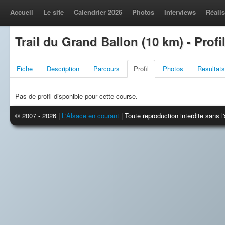
Accueil
Le site
Calendrier 2026
Photos
Interviews
Réalis
Trail du Grand Ballon (10 km) - Profi
Fiche
Description
Parcours
Profil
Photos
Resultats
Pas de profil disponible pour cette course.
© 2007 - 2026 |
L'Alsace en courant
| Toute reproduction interdite sans 