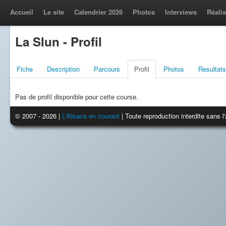
Accueil
Le site
Calendrier 2026
Photos
Interviews
Réalis
La Slun - Profil
Fiche
Description
Parcours
Profil
Photos
Resultats
Pas de profil disponible pour cette course.
© 2007 - 2026 |
L'Alsace en courant
| Toute reproduction interdite sans 