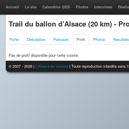
Accueil
Le site
Calendrier 2026
Photos
Interviews
Réalis
Trail du ballon d'Alsace (20 km) - Pro
Fiche
Description
Parcours
Profil
Photos
Resultats
Pas de profil disponible pour cette course.
© 2007 - 2026 |
L'Alsace en courant
| Toute reproduction interdite sans 