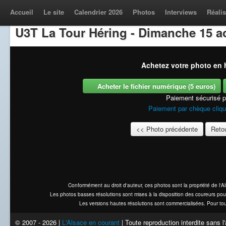
Accueil
Le site
Calendrier 2026
Photos
Interviews
Réalis
U3T La Tour Héring - Dimanche 15 a
Achetez votre photo en h
Acheter le fichier numérique (5 euros)
Paiement sécurisé 
Paiement par chèque cliqu
<< Photo précédente
Retou
Conformément au droit d'auteur, ces photos sont la propriété de l'
Les photos basses résolutions sont mises à la disposition des coureurs pou
Les versions hautes résolutions sont commercialisées. Pour tou
© 2007 - 2026 |
L'Alsace en courant
| Toute reproduction interdite sans 