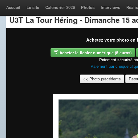
Accueil
Le site
Calendrier 2026
Photos
Interviews
Réalis
U3T La Tour Héring - Dimanche 15 a
Achetez votre photo en h
Acheter le fichier numérique (5 euros)
Paiement sécurisé p
Paiement par chèque cliqu
<< Photo précédente
Retou