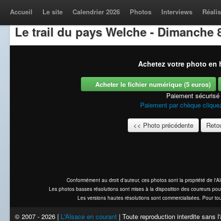
Accueil
Le site
Calendrier 2026
Photos
Interviews
Réalis
Le trail du pays Welche - Dimanche 8 
Achetez votre photo en h
Acheter le fichier numérique (5 euros)
Paiement sécurisé
Paiement par chèque cliquez
<< Photo précédente
Retou
Conformément au droit d'auteur, ces photos sont la propriété de l'
Les photos basses résolutions sont mises à la disposition des coureurs pou
Les versions hautes résolutions sont commercialisées. Pour tou
© 2007 - 2026 |
L'Alsace en courant
| Toute reproduction interdite sans 