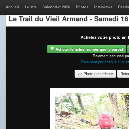
Accueil
Le site
Calendrier 2026
Photos
Interviews
Réalis
Le Trail du Vieil Armand - Samedi 1
Achetez votre photo en h
Acheter le fichier numérique (5 euros)
Paiement sécurisé p
Paiement par chèque cliquez
<< Photo précédente
Retou