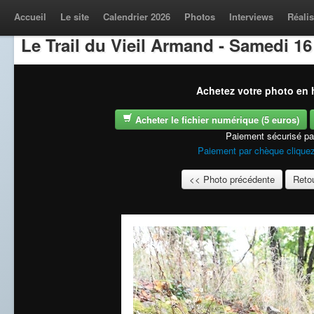
Accueil
Le site
Calendrier 2026
Photos
Interviews
Réalis
Le Trail du Vieil Armand - Samedi 1
Achetez votre photo en h
Acheter le fichier numérique (5 euros)
Paiement sécurisé p
Paiement par chèque cliquez
<< Photo précédente
Retou