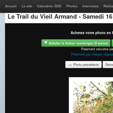
Accueil
Le site
Calendrier 2026
Photos
Interviews
Réalis
Le Trail du Vieil Armand - Samedi 1
Achetez votre photo en h
Acheter le fichier numérique (5 euros)
Paiement sécurisé p
Paiement par chèque cliquez
<< Photo précédente
Retou