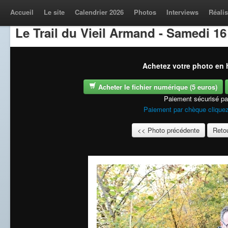
Accueil
Le site
Calendrier 2026
Photos
Interviews
Réalis
Le Trail du Vieil Armand - Samedi 1
Achetez votre photo en h
Acheter le fichier numérique (5 euros)
Paiement sécurisé p
Paiement par chèque cliquez
<< Photo précédente
Retou