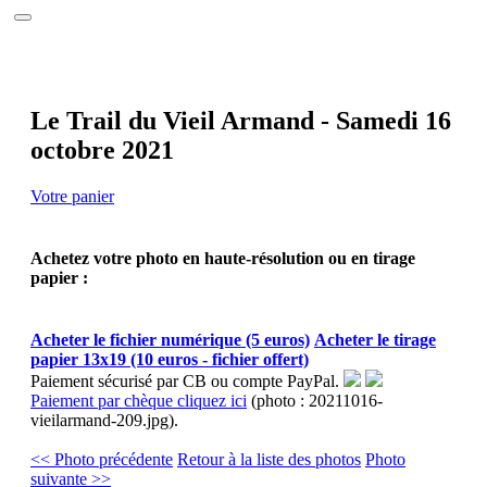
Accueil
Le site
Calendrier 2026
Photos
Interviews
Le Trail du Vieil Armand - Samedi 16
Réalisations
octobre 2021
Partenaires
Annuaire
Contact
Votre panier
Achetez votre photo en haute-résolution ou en tirage
papier :
Acheter le fichier numérique (5 euros)
Acheter le tirage
papier 13x19 (10 euros - fichier offert)
Paiement sécurisé par CB ou compte PayPal.
Paiement par chèque cliquez ici
(photo : 20211016-
vieilarmand-209.jpg).
<< Photo précédente
Retour à la liste des photos
Photo
suivante >>