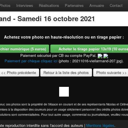
Photos
Interviews
Réalisations
Partenaires
Annuaire
Contact
mand - Samedi 16 octobre 2021
Achetez votre photo en haute-résolution ou en tirage papier :
fichier numérique (5 euros)
Acheter le tirage papier 13x19 (10 euros -
Paiement sécurisé par CB ou compte PayPal.
Paiement par chèque cliquez ici
(photo : 20211016-vieilarmand-207.jpg).
<< Photo précédente
Retour à la liste des photos
Photo suivante >>
eur, ces photos sont la propriété de l'Alsace en courant et de ses représentants Nicolas et Cél
mises à la disposition des coureurs pour un usage strictement personnel (les crédits photos doive
olutions sont commercialisées. Pour tout autre usage, commercial ou journalistique, veuillez nous
te reproduction interdite sans l'accord des auteurs |
Mentions légales
.