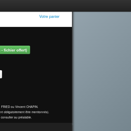
Votre panier
 fichier offert)
ine FRIED ou Vincent CHAPIN.
nt obligatoirement être mentionnés).
 consulter au préalable.