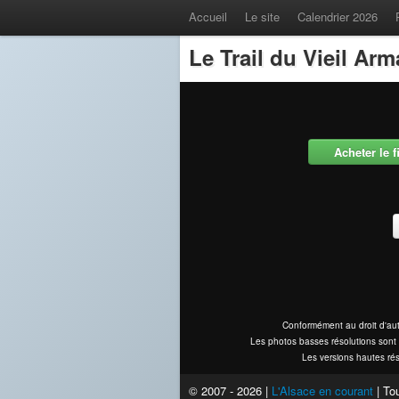
Accueil
Le site
Calendrier 2026
Le Trail du Vieil Ar
Acheter le 
Conformément au droit d'aut
Les photos basses résolutions sont 
Les versions hautes rés
© 2007 - 2026 |
L'Alsace en courant
| Tou