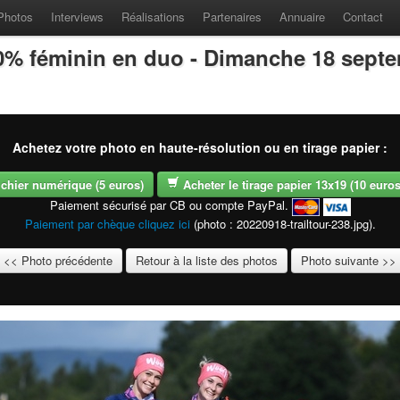
Photos
Interviews
Réalisations
Partenaires
Annuaire
Contact
100% féminin en duo - Dimanche 18 sept
Achetez votre photo en haute-résolution ou en tirage papier :
fichier numérique (5 euros)
Acheter le tirage papier 13x19 (10 euros -
Paiement sécurisé par CB ou compte PayPal.
Paiement par chèque cliquez ici
(photo : 20220918-trailtour-238.jpg).
<< Photo précédente
Retour à la liste des photos
Photo suivante >>