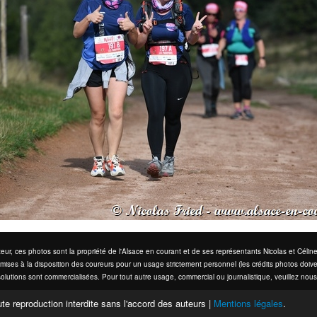
eur, ces photos sont la propriété de l'Alsace en courant et de ses représentants Nicolas et Cél
mises à la disposition des coureurs pour un usage strictement personnel (les crédits photos doive
olutions sont commercialisées. Pour tout autre usage, commercial ou journalistique, veuillez nous
te reproduction interdite sans l'accord des auteurs |
Mentions légales
.