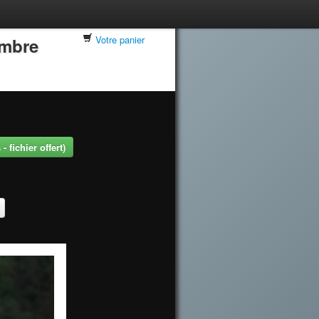
Votre panier
embre
 fichier offert)