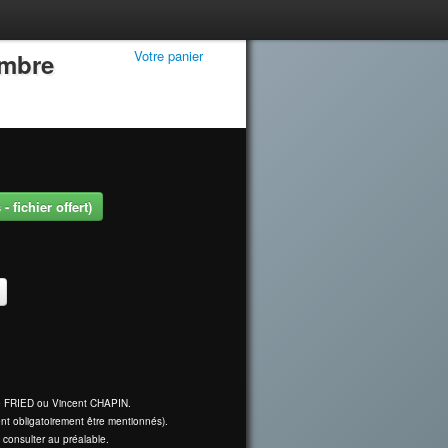
Votre panier
embre
 fichier offert)
ine FRIED ou Vincent CHAPIN.
nt obligatoirement être mentionnés).
 consulter au préalable.