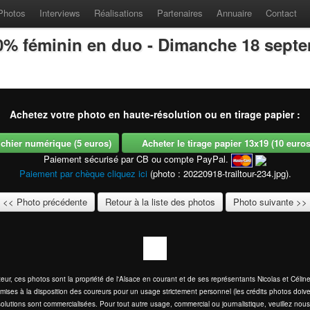
Photos
Interviews
Réalisations
Partenaires
Annuaire
Contact
100% féminin en duo - Dimanche 18 sept
Achetez votre photo en haute-résolution ou en tirage papier :
fichier numérique (5 euros)
Acheter le tirage papier 13x19 (10 euros -
Paiement sécurisé par CB ou compte PayPal.
Paiement par chèque cliquez ici
(photo : 20220918-trailtour-234.jpg).
<< Photo précédente
Retour à la liste des photos
Photo suivante >>
eur, ces photos sont la propriété de l'Alsace en courant et de ses représentants Nicolas et Cél
mises à la disposition des coureurs pour un usage strictement personnel (les crédits photos doive
olutions sont commercialisées. Pour tout autre usage, commercial ou journalistique, veuillez nous