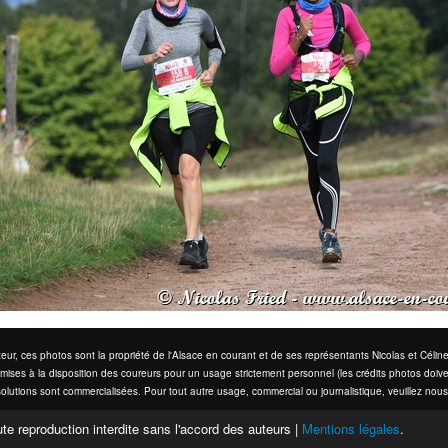
eur, ces photos sont la propriété de l'Alsace en courant et de ses représentants Nicolas et Cél
mises à la disposition des coureurs pour un usage strictement personnel (les crédits photos doive
olutions sont commercialisées. Pour tout autre usage, commercial ou journalistique, veuillez nous
te reproduction interdite sans l'accord des auteurs |
Mentions légales
.