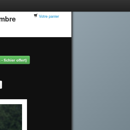
Votre panier
embre
 fichier offert)