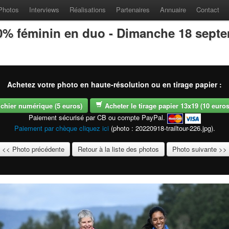
Photos
Interviews
Réalisations
Partenaires
Annuaire
Contact
100% féminin en duo - Dimanche 18 sept
Achetez votre photo en haute-résolution ou en tirage papier :
fichier numérique (5 euros)
Acheter le tirage papier 13x19 (10 euros -
Paiement sécurisé par CB ou compte PayPal.
Paiement par chèque cliquez ici
(photo : 20220918-trailtour-226.jpg).
<< Photo précédente
Retour à la liste des photos
Photo suivante >>