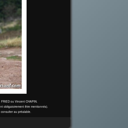
ine FRIED ou Vincent CHAPIN.
nt obligatoirement être mentionnés).
 consulter au préalable.