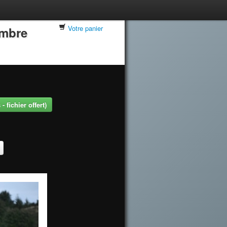
Votre panier
embre
 fichier offert)