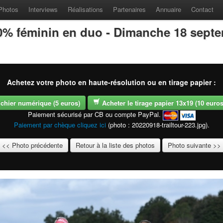
Photos
Interviews
Réalisations
Partenaires
Annuaire
Contact
100% féminin en duo - Dimanche 18 sept
Achetez votre photo en haute-résolution ou en tirage papier :
fichier numérique (5 euros)
Acheter le tirage papier 13x19 (10 euros -
Paiement sécurisé par CB ou compte PayPal.
Paiement par chèque cliquez ici
(photo : 20220918-trailtour-223.jpg).
<< Photo précédente
Retour à la liste des photos
Photo suivante >>