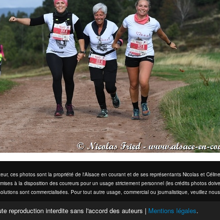
eur, ces photos sont la propriété de l'Alsace en courant et de ses représentants Nicolas et Cél
mises à la disposition des coureurs pour un usage strictement personnel (les crédits photos doive
olutions sont commercialisées. Pour tout autre usage, commercial ou journalistique, veuillez nous
te reproduction interdite sans l'accord des auteurs |
Mentions légales
.