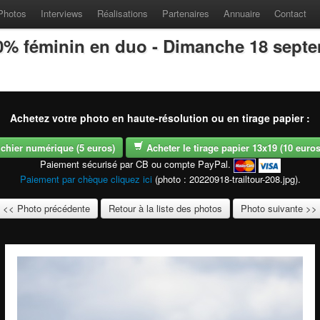
Photos
Interviews
Réalisations
Partenaires
Annuaire
Contact
100% féminin en duo - Dimanche 18 sept
Achetez votre photo en haute-résolution ou en tirage papier :
fichier numérique (5 euros)
Acheter le tirage papier 13x19 (10 euros -
Paiement sécurisé par CB ou compte PayPal.
Paiement par chèque cliquez ici
(photo : 20220918-trailtour-208.jpg).
<< Photo précédente
Retour à la liste des photos
Photo suivante >>