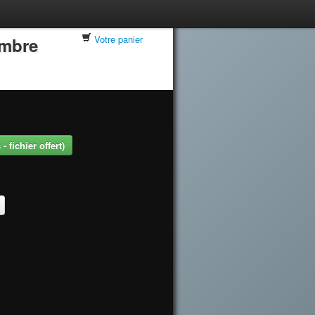
Votre panier
embre
 fichier offert)