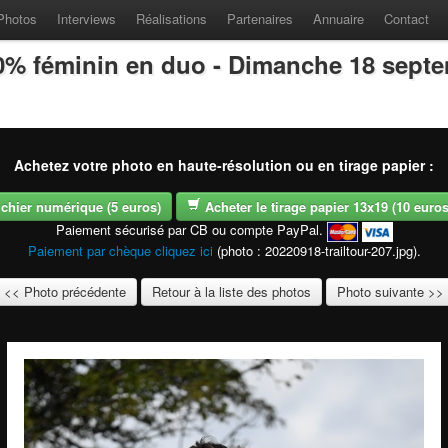
Photos
Interviews
Réalisations
Partenaires
Annuaire
Contact
100% féminin en duo - Dimanche 18 sept
Achetez votre photo en haute-résolution ou en tirage papier :
fichier numérique (5 euros)
Acheter le tirage papier 13x19 (10 euros -
Paiement sécurisé par CB ou compte PayPal.
Paiement par chèque cliquez ici
(photo : 20220918-trailtour-207.jpg).
<< Photo précédente
Retour à la liste des photos
Photo suivante >>