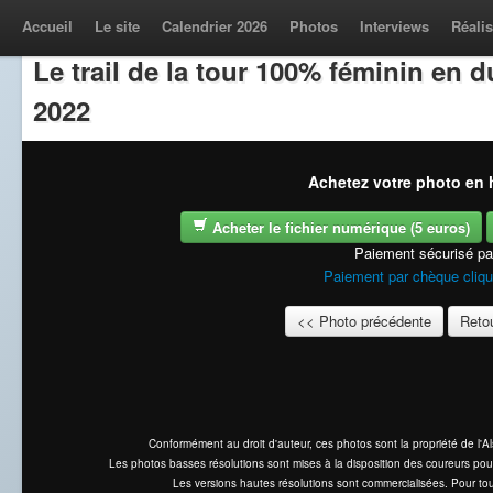
Accueil
Le site
Calendrier 2026
Photos
Interviews
Réalis
Le trail de la tour 100% féminin en
2022
Achetez votre photo en h
Acheter le fichier numérique (5 euros)
Paiement sécurisé p
Paiement par chèque cliqu
<< Photo précédente
Retou
Conformément au droit d'auteur, ces photos sont la propriété de l'
Les photos basses résolutions sont mises à la disposition des coureurs pou
Les versions hautes résolutions sont commercialisées. Pour tou