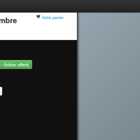
Votre panier
embre
 fichier offert)