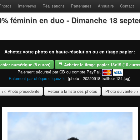
Photos
Interviews
Réalisations
Partenaires
Annuaire
Contact
100% féminin en duo - Dimanche 18 sept
Achetez votre photo en haute-résolution ou en tirage papier :
fichier numérique (5 euros)
Acheter le tirage papier 13x19 (10 euros -
Paiement sécurisé par CB ou compte PayPal.
Paiement par chèque cliquez ici
(photo : 20220918-trailtour-124.jpg).
<< Photo précédente
Retour à la liste des photos
Photo suivante >>