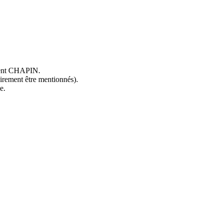
ncent CHAPIN.
oirement être mentionnés).
e.