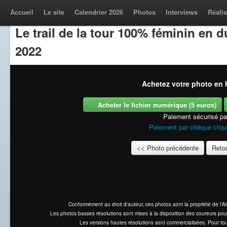
Accueil
Le site
Calendrier 2026
Photos
Interviews
Réalis
Le trail de la tour 100% féminin en
2022
Achetez votre photo en h
Acheter le fichier numérique (5 euros)
Paiement sécurisé p
Paiement par chèque cliqu
<< Photo précédente
Retou
Conformément au droit d'auteur, ces photos sont la propriété de l'
Les photos basses résolutions sont mises à la disposition des coureurs pou
Les versions hautes résolutions sont commercialisées. Pour tou