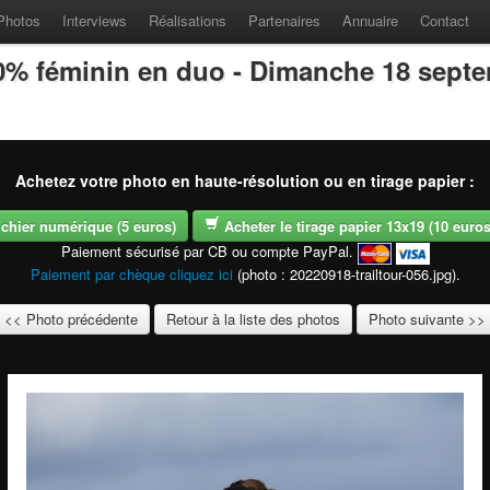
Photos
Interviews
Réalisations
Partenaires
Annuaire
Contact
100% féminin en duo - Dimanche 18 sept
Achetez votre photo en haute-résolution ou en tirage papier :
fichier numérique (5 euros)
Acheter le tirage papier 13x19 (10 euros -
Paiement sécurisé par CB ou compte PayPal.
Paiement par chèque cliquez ici
(photo : 20220918-trailtour-056.jpg).
<< Photo précédente
Retour à la liste des photos
Photo suivante >>