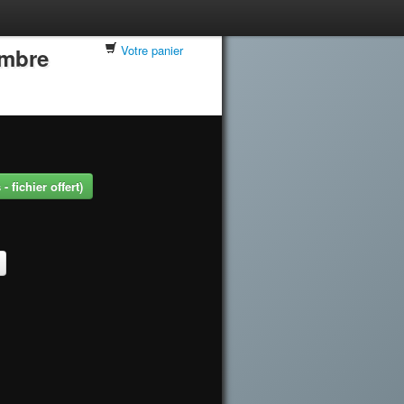
Votre panier
embre
 fichier offert)