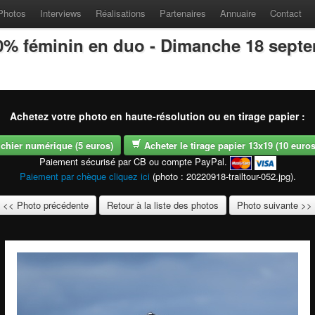
Photos
Interviews
Réalisations
Partenaires
Annuaire
Contact
100% féminin en duo - Dimanche 18 sept
Achetez votre photo en haute-résolution ou en tirage papier :
fichier numérique (5 euros)
Acheter le tirage papier 13x19 (10 euros -
Paiement sécurisé par CB ou compte PayPal.
Paiement par chèque cliquez ici
(photo : 20220918-trailtour-052.jpg).
<< Photo précédente
Retour à la liste des photos
Photo suivante >>