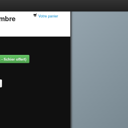
Votre panier
embre
 fichier offert)