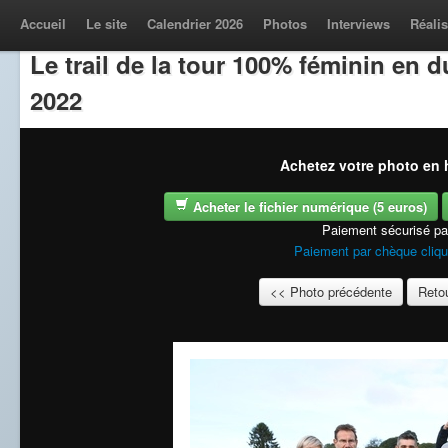
Accueil
Le site
Calendrier 2026
Photos
Interviews
Réalis
Le trail de la tour 100% féminin en
2022
Achetez votre photo en h
Acheter le fichier numérique (5 euros)
Paiement sécurisé p
Paiement par chèque cliqu
<< Photo précédente
Retou