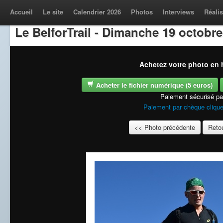
Accueil
Le site
Calendrier 2026
Photos
Interviews
Réalis
Le BelforTrail - Dimanche 19 octobre
Achetez votre photo en h
Acheter le fichier numérique (5 euros)
Paiement sécurisé p
Paiement par chèque clique
<< Photo précédente
Retou