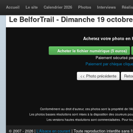
Accueil
Le site
Calendrier 2026
Photos
Interviews
Réalis
Le BelforTrail - Dimanche 19 octobre
Achetez votre photo en h
Acheter le fichier numérique (5 euros)
Paiement sécurisé p
Paiement par chèque clique
<< Photo précédente
Retou
Conformément au droit d'auteur, ces photos sont la propriété de l'
Les photos basses résolutions sont mises à la disposition des coureurs pou
Les versions hautes résolutions sont commercialisées. Pour tou
© 2007 - 2026 |
L'Alsace en courant
| Toute reproduction interdite sans 