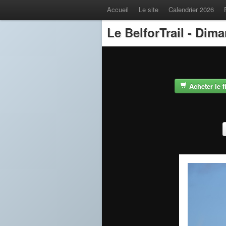
Accueil
Le site
Calendrier 2026
Le BelforTrail - Dim
Acheter le 