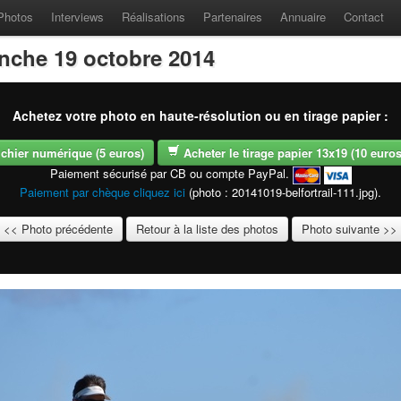
Photos
Interviews
Réalisations
Partenaires
Annuaire
Contact
anche 19 octobre 2014
Achetez votre photo en haute-résolution ou en tirage papier :
fichier numérique (5 euros)
Acheter le tirage papier 13x19 (10 euros -
Paiement sécurisé par CB ou compte PayPal.
Paiement par chèque cliquez ici
(photo : 20141019-belfortrail-111.jpg).
<< Photo précédente
Retour à la liste des photos
Photo suivante >>