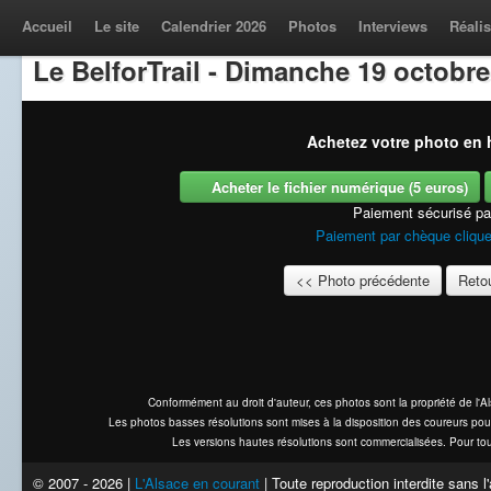
Accueil
Le site
Calendrier 2026
Photos
Interviews
Réalis
Le BelforTrail - Dimanche 19 octobre
Achetez votre photo en h
Acheter le fichier numérique (5 euros)
Paiement sécurisé p
Paiement par chèque clique
<< Photo précédente
Retou
Conformément au droit d'auteur, ces photos sont la propriété de l'
Les photos basses résolutions sont mises à la disposition des coureurs pou
Les versions hautes résolutions sont commercialisées. Pour tou
© 2007 - 2026 |
L'Alsace en courant
| Toute reproduction interdite sans 