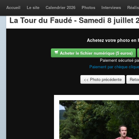
Accueil
Le site
Calendrier 2026
Photos
Interviews
Réalis
La Tour du Faudé - Samedi 8 juillet 
Achetez votre photo en h
Acheter le fichier numérique (5 euros)
Paiement sécurisé p
Paiement par chèque clique
<< Photo précédente
Retou