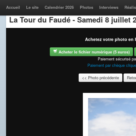
Accueil
Le site
Calendrier 2026
Photos
Interviews
Réalis
La Tour du Faudé - Samedi 8 juillet 
Achetez votre photo en h
Acheter le fichier numérique (5 euros)
Paiement sécurisé p
Paiement par chèque clique
<< Photo précédente
Retou