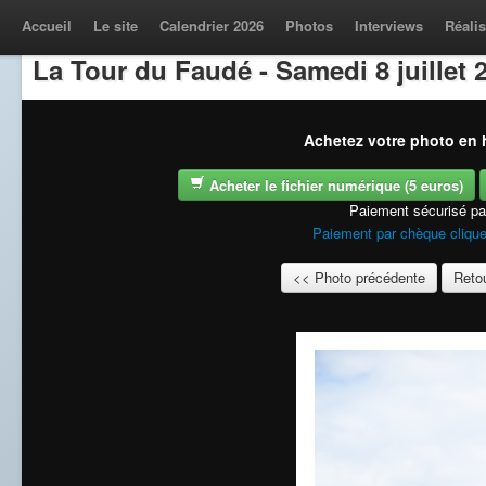
Accueil
Le site
Calendrier 2026
Photos
Interviews
Réalis
La Tour du Faudé - Samedi 8 juillet 
Achetez votre photo en h
Acheter le fichier numérique (5 euros)
Paiement sécurisé p
Paiement par chèque clique
<< Photo précédente
Retou